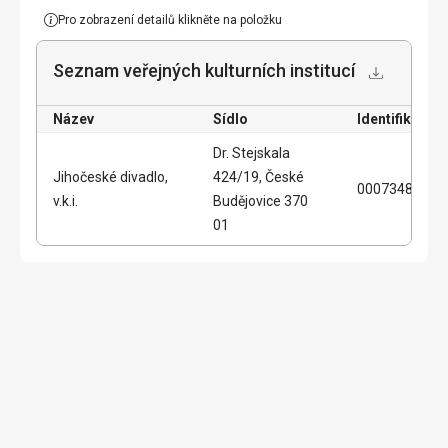
Pro zobrazení detailů klikněte na položku
Seznam veřejných kulturních institucí
Název
Sídlo
Identifikační 
Dr. Stejskala
Jihočeské divadlo,
424/19, České
00073482
v.k.i.
Budějovice 370
01